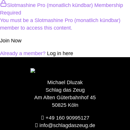
Zum
Slotmashine Pro (monatlich kündbar) Membership
Inhalt
Required
springen
You must be a Slotmashine Pro (monatlich kündbar)
member to access this content.
Join Now
Already a member?
Log in here
Michael Dluzak
Schlag das Zeug
Am Alten Güterbahnhof 45
50825 Köln
+49 160 90995127‬
info@schlagdaszeug.de