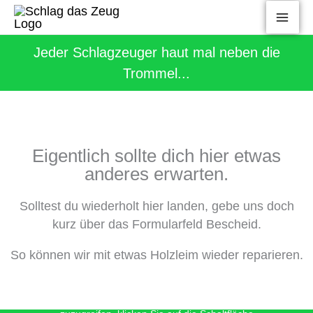
Zum
Inhalt
springen
Jeder Schlagzeuger haut mal neben die
Trommel...
Eigentlich sollte dich hier etwas
anderes erwarten.
Solltest du wiederholt hier landen, gebe uns doch
kurz über das Formularfeld Bescheid.
So können wir mit etwas Holzleim wieder reparieren.
Sie sehen gerade einen Platzhalterinhalt von
Vimeo
. Um auf den eigentlichen Inhalt