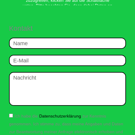
zuzugreifen, klicken Sie auf die Schaltfläche
unten. Bitte beachten Sie, dass dabei Daten an
Drittanbieter weitergegeben werden.
Mehr Informationen
Kontakt
Inhalt entsperren
Name
Erforderlichen Service akzeptieren
und Inhalte entsperren
E-
Mail
Nachricht
Datenschutz
Ich habe die
Datenschutzerklärung
zur Kenntnis
genommen. Ich stimme zu, dass meine Angaben und Daten
zur Beantwortung meiner Anfrage elektronisch erhoben und